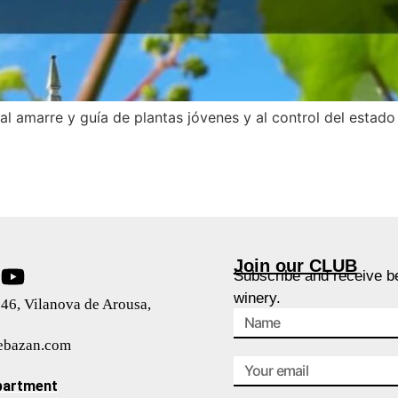
l amarre y guía de plantas jóvenes y al control del estado 
Join our CLUB
Subscribe and receive be
winery.
46, Vilanova de Arousa,
ebazan.com
partment