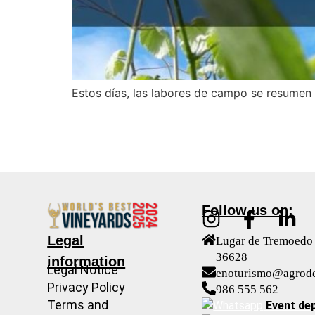
Estos días, las labores de campo se resumen a
Follow us on:
Legal
Lugar de Tremoedo 
36628
information
Legal Notice
enoturismo@agrod
Privacy Policy
986 555 562
Terms and
Event de