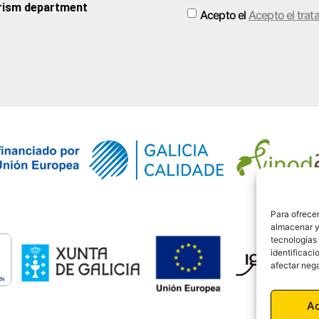
rism department
Acepto el
Acepto el trat
Alternative:
Para ofrecer
almacenar y/
tecnologías
identificaci
afectar nega
A