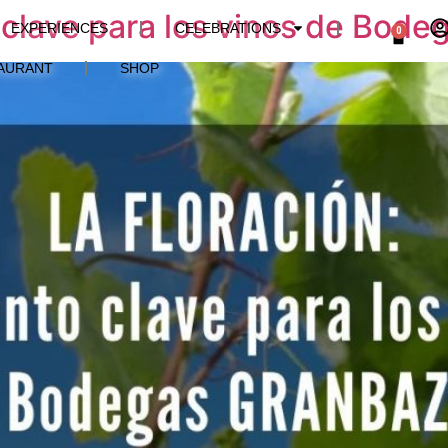
o clave para los vinos de Bo
EXPERIENCES
CELEBRATIONS
0
AURANT
SHOP