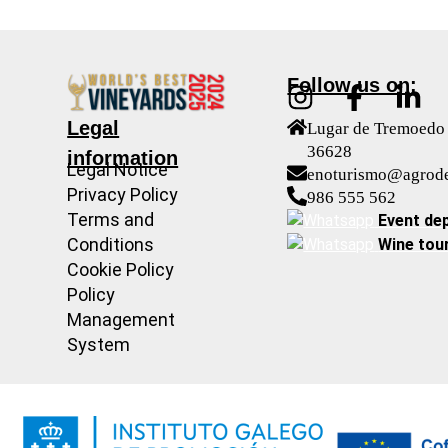
Follow us on:
Legal
Lugar de Tremoedo 
36628
information
Legal Notice
enoturismo@agrod
Privacy Policy
986 555 562
Terms and
Event de
Conditions
Wine tou
Cookie Policy
Policy
Management
System