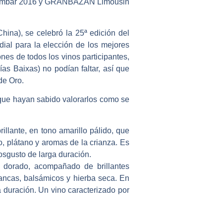
 Ámbar 2016 y GRANBAZÁN Limousin
China), se celebró la
25ª edición del
dial para la elección de los mejores
ones de todos los vinos participantes
,
ías Baixas)
no podían faltar, así que
de Oro.
o que hayan sabido valorarlos como se
illante, en tono amarillo pálido, que
o, plátano y aromas de la crianza. Es
osgusto de larga duración.
 dorado, acompañado de brillantes
blancas, balsámicos y hierba seca. En
 duración. Un vino caracterizado por