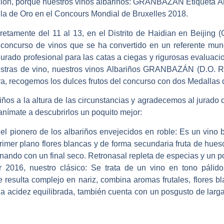
ción, porque nuestros
vinos albariños: GRANBAZÁN Etiqueta
la de Oro en el Concours Mondial de Bruxelles 2018.
tamente del 11 al 13, en el Distrito de Haidian en Beijing (
 concurso de vinos que se ha convertido en un
referente mun
jurado profesional para las
catas a ciegas y rigurosas evaluaci
stras de vino
, nuestros
vinos Albariños GRANBAZÁN (D.O. R
ra, recogemos los dulces frutos del concurso con dos Medallas 
riños a la altura de las circunstancias y agradecemos al jurad
anímate a descubrirlos un poquito mejor:
pionero de los albariños envejecidos en roble:
Es un vino br
primer plano flores blancas y de forma secundaria fruta de hues
inando con un final seco. Retronasal repleta de especias y un p
016, nuestro clásico:
Se trata de un vino en tono pálido
ue resulta complejo en nariz, combina aromas frutales, flores 
na acidez equilibrada, también cuenta con un posgusto de larga