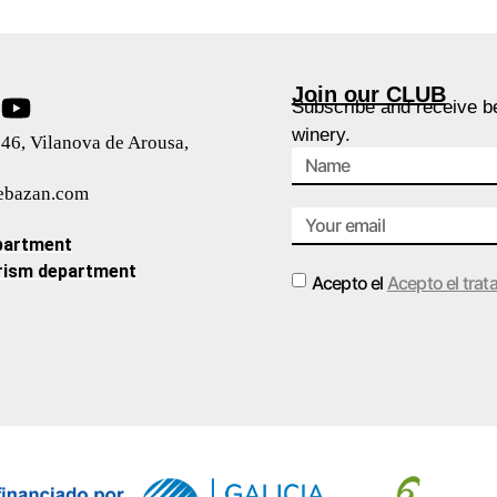
Join our CLUB
Subscribe and receive be
winery.
46, Vilanova de Arousa,
ebazan.com
partment
rism department
Acepto el
Acepto el trat
Alternative: