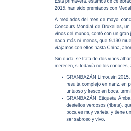
Esta primavera, estamos de celebra
2015,
han sido premiados con
Medal
A mediados del mes de mayo, concre
Concours Mondial de Bruxelles,
un
vinos del mundo
, contó con un gran 
nada más ni menos, que
9.180 mue
viajamos con ellos hasta China, aho
Sin duda, se trata de dos vinos alba
merecen, si todavía no los conoces, 
GRANBAZÁN Limousin 2015, el 
resulta complejo en nariz, en 
untuoso y fresco en boca, term
GRANBAZÁN Etiqueta Ámbar 2
destellos verdosos (ribete), q
boca es muy varietal y tiene u
ser sabroso y vivo.