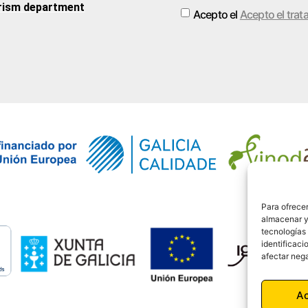
rism department
Acepto el
Acepto el trat
Alternative:
Para ofrecer
almacenar y/
tecnologías
identificaci
afectar nega
A