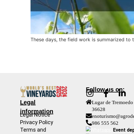
These days, the field work is summarized to t
Follow us on:
Legal
Lugar de Tremoedo 
36628
information
Legal Notice
enoturismo@agrod
Privacy Policy
986 555 562
Terms and
Event de