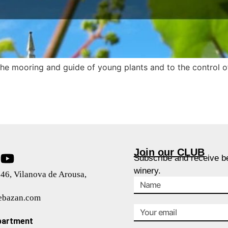
he mooring and guide of young plants and to the control of 
Join our CLUB
Subscribe and receive be
winery.
46, Vilanova de Arousa,
ebazan.com
partment