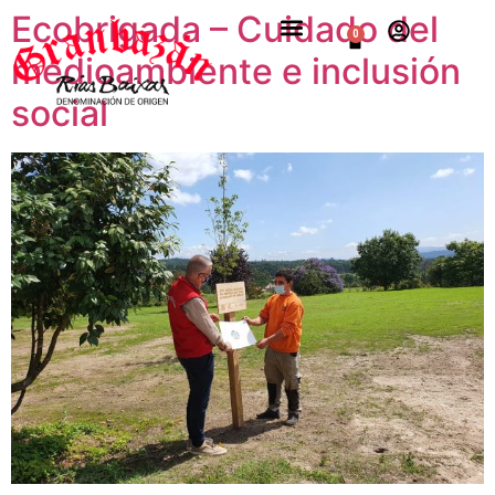
Ecobrigada – Cuidado del
0
medioambiente e inclusión
social