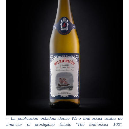
– La publicación estadounidense Wine Enthusiast acaba de
anunciar el prestigioso listado “The Enthusiast 100”,