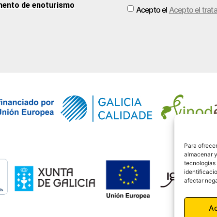
ento de enoturismo
Acepto el
Acepto el trat
Alternative:
Para ofrecer
almacenar y/
tecnologías
identificaci
afectar nega
A