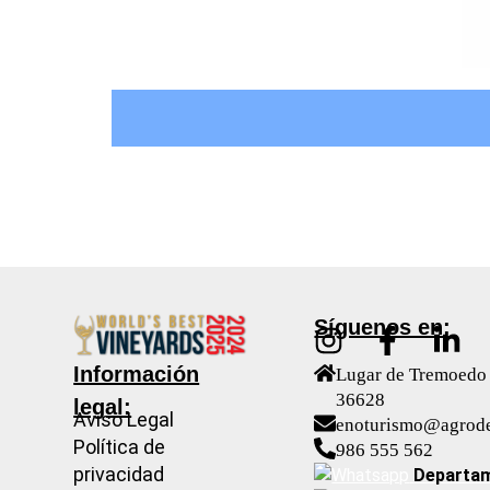
Síguenos en:
Información
Lugar de Tremoedo 
36628
legal:
Aviso Legal
enoturismo@agrod
Política de
986 555 562
privacidad
Departam