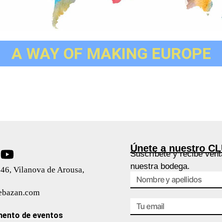
A WAY OF MAKING EUROPE
Únete a nuestro C
Suscríbete y recibe vent
nuestra bodega.
46, Vilanova de Arousa,
ebazan.com
ento de eventos