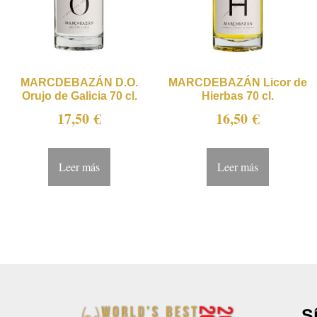
MARCDEBAZÁN D.O.
MARCDEBAZÁN Licor de
Orujo de Galicia 70 cl.
Hierbas 70 cl.
17,50
€
16,50
€
Leer más
Leer más
S