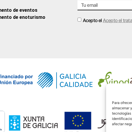
ento de eventos
ento de enoturismo
Acepto el
Acepto el trat
Alternative:
Para ofrecer
almacenar y/
tecnologías
identificaci
afectar nega