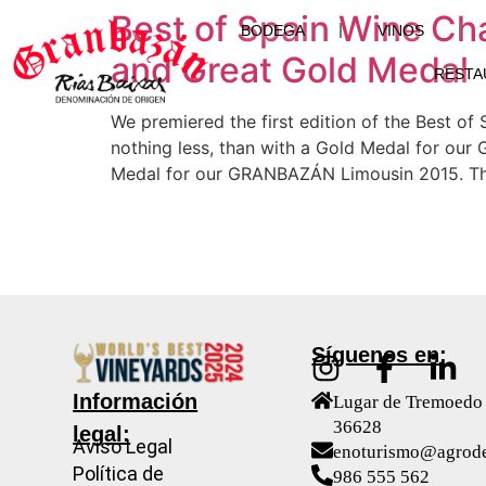
Best of Spain Wine Ch
BODEGA
VINOS
and Great Gold Medal
RESTA
We premiered the first edition of the Best of
nothing less, than with a Gold Medal for ou
Medal for our GRANBAZÁN Limousin 2015. Th
Síguenos en:
Información
Lugar de Tremoedo 
36628
legal:
Aviso Legal
enoturismo@agrod
Política de
986 555 562