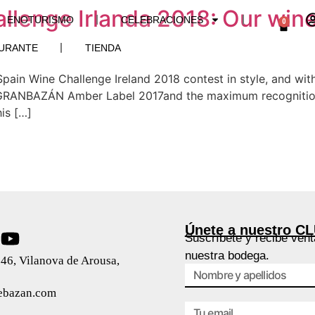
allenge Irlanda 2018: Our win
ENOTURISMO
CELEBRACIONES
0
URANTE
TIENDA
 Spain Wine Challenge Ireland 2018 contest in style, and wit
r GRANBAZÁN Amber Label 2017and the maximum recognition
is […]
Únete a nuestro C
Suscríbete y recibe vent
nuestra bodega.
46, Vilanova de Arousa,
ebazan.com