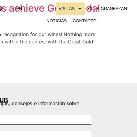
es achieve Gold Medal
EN
VISITAS
CLUB GRANBAZAN
NOTICIAS
CONTACTO
h recognition for our wines! Nothing more,
 within the contest with the Great Gold
LUB
ajas, consejos e información sobre