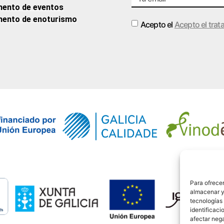
ento de eventos
ento de enoturismo
Acepto el
Acepto el trat
Alternative:
Para ofrecer
almacenar y/
tecnologías
identificaci
afectar nega