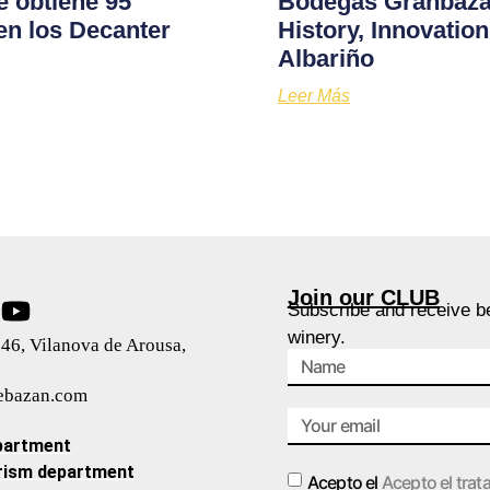
e obtiene 95
Bodegas Granbazán
en los Decanter
History, Innovati
Albariño
Leer Más
Join our CLUB
Subscribe and receive be
winery.
46, Vilanova de Arousa,
ebazan.com
partment
rism department
Acepto el
Acepto el trat