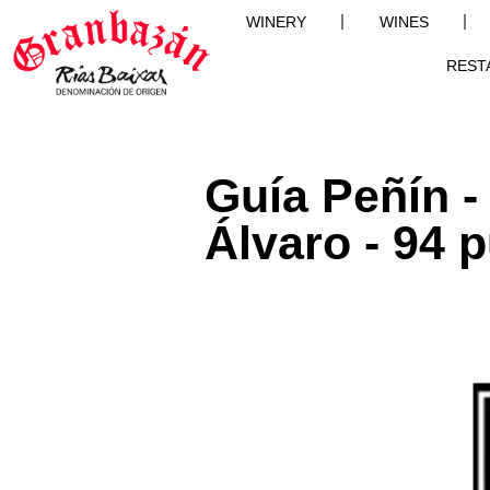
WINERY
WINES
REST
Guía Peñín 
Álvaro - 94 