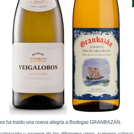
nos ha traído una nueva alegría a
Bodegas GRANBAZÁN
.
 valoración y examen de los diferentes vinos, supieron valora