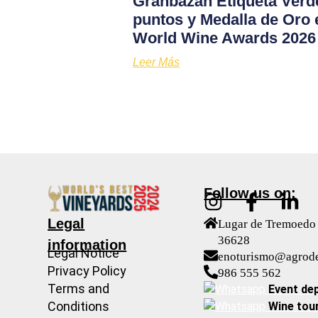
Granbazán Etiqueta Verd
puntos y Medalla de Oro 
World Wine Awards 2026
Leer Más
Follow us on:
Legal
Lugar de Tremoedo 
36628
information
Legal Notice
enoturismo@agrod
Privacy Policy
986 555 562
Terms and
Event de
Conditions
Wine tou