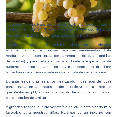
Todo está ya listo. Nuestros técnicos acaban de acordar que la
vendimia del año 2017 dará comienzo la semana del 4 de
Septiembre de 2017, 2 semanas antes de lo habitual.
Ya sólo faltan horas para que los dorados racimos de albariño
alcancen la madurez óptima para ser vendimiadas. Esta
madurez viene determinada por parámetros objetivos ( análisis
de mostos) y parámetros subjetivos, donde la experiencia de
nuestros técnicos de campo es muy importante para identificar
la madurez de aromas y sabores de la fruta de cada parcela.
Durante estos días estamos realizando muestreos de uvas
para analizar en laboratorio parámetros de vendimia, entre los
que destacan pH, acidez total, ácido tartárico, ácido málico,
concentración de azúcares…
A grandes rasgos, el ciclo vegetativo en 2017 está siendo muy
favorable para nuestras viñas. Partimos de un invierno con