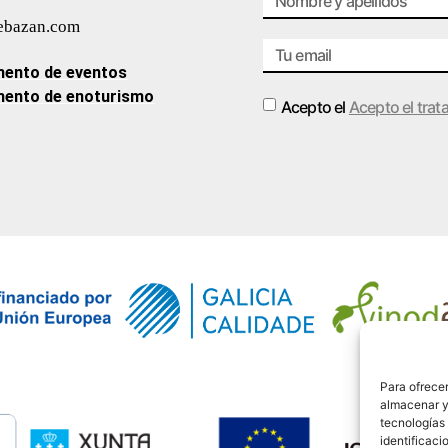
ebazan.com
ento de eventos
ento de enoturismo
Acepto el
Acepto el trat
Alternative:
Para ofrecer
almacenar y/
tecnologías
identificaci