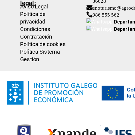
36628
legal:
Aviso Legal
enoturismo@agrod
Política de
986 555 562
privacidad
Departam
Condiciones
Departam
Contratación
Política de cookies
Política Sistema
Gestión