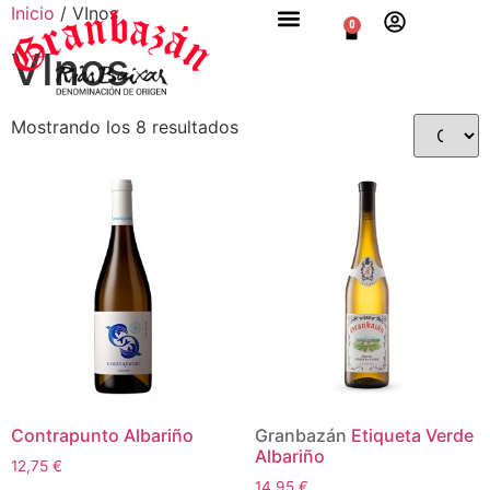
Inicio
/ VInos
0
VInos
Mostrando los 8 resultados
Contrapunto Albariño
Granbazán
Etiqueta Verde
Albariño
12,75
€
14,95
€